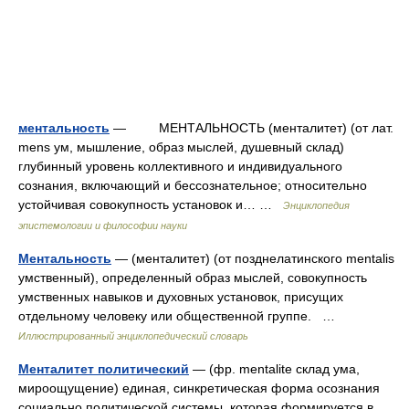
ментальность
— МЕНТАЛЬНОСТЬ (менталитет) (от лат.
mens ум, мышление, образ мыслей, душевный склад)
глубинный уровень коллективного и индивидуального
сознания, включающий и бессознательное; относительно
устойчивая совокупность установок и… …
Энциклопедия
эпистемологии и философии науки
Ментальность
— (менталитет) (от позднелатинского mentalis
умственный), определенный образ мыслей, совокупность
умственных навыков и духовных установок, присущих
отдельному человеку или общественной группе. …
Иллюстрированный энциклопедический словарь
Менталитет политический
— (фр. mentalite склад ума,
мироощущение) единая, синкретическая форма осознания
социально политической системы, которая формируется в