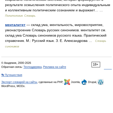
результате осмысления политического опыта инди­видуальным
и коллективным политическим сознанием и выражает… …
Политология. Словарь.
менталитет
— склад ума, ментальность, мировосприятие,
умонастроение Словарь русских синонимов. менталитет см.
склад ума Словарь синонимов русского языка. Практический
справочник. М.: Русский язык. З. Е. Александрова …
Словарь
синонимов
© Академик, 2000-2026
18+
Обратная связь:
Техподдержка
,
Реклама на сайте
👣 Путешествия
Экспорт словарей на сайты
, сделанные на PHP,
Joomla,
Drupal,
WordPress, MODx.